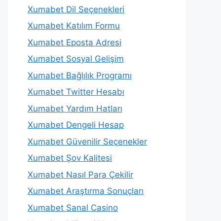
Xumabet Dil Seçenekleri
Xumabet Katılım Formu
Xumabet Eposta Adresi
Xumabet Sosyal Gelişim
Xumabet Bağlılık Programı
Xumabet Twitter Hesabı
Xumabet Yardım Hatları
Xumabet Dengeli Hesap
Xumabet Güvenilir Seçenekler
Xumabet Şov Kalitesi
Xumabet Nasıl Para Çekilir
Xumabet Araştırma Sonuçları
Xumabet Sanal Casino