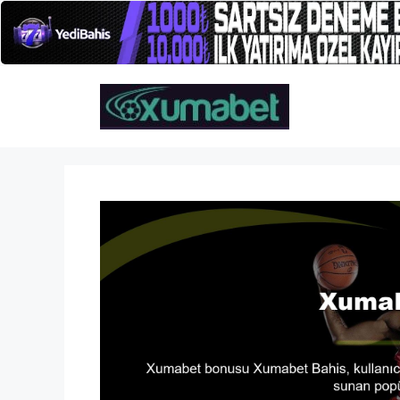
İçeriğe
atla