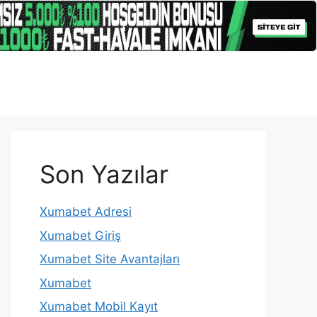
Son Yazılar
Xumabet Adresi
Xumabet Giriş
Xumabet Site Avantajları
Xumabet
Xumabet Mobil Kayıt