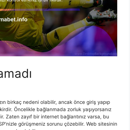
amadı
birkaç nedeni olabilir, ancak önce giriş yapıp
ikirdir. Öncelikle bağlanmada zorluk yaşıyorsanız
ir. Zaten zayıf bir internet bağlantınız varsa, bu
ISP’nizle görüşmeniz sorunu çözebilir. Web sitesinin