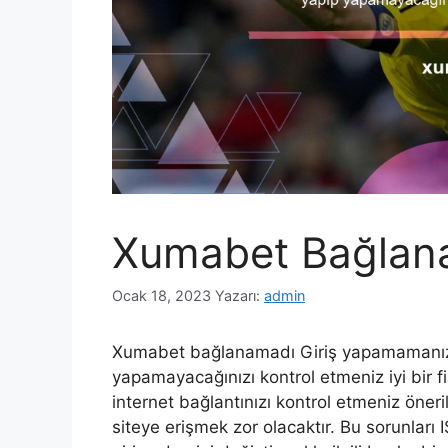
Xumabet Bağlan
Ocak 18, 2023
Yazarı:
admin
Xumabet bağlanamadı Giriş yapamamanızın 
yapamayacağınızı kontrol etmeniz iyi bir f
internet bağlantınızı kontrol etmeniz öneril
siteye erişmek zor olacaktır. Bu sorunları 