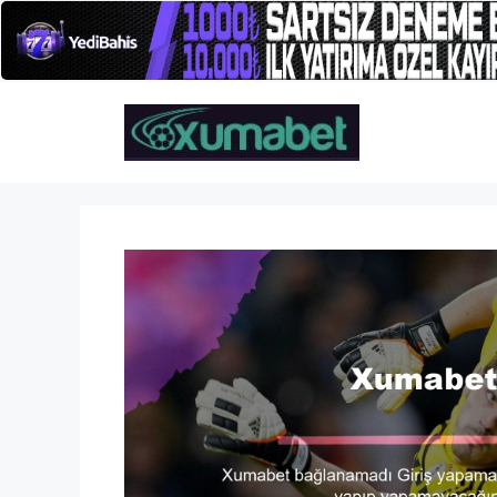
İçeriğe
atla