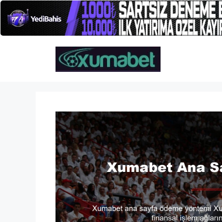
İçeriğe
atla