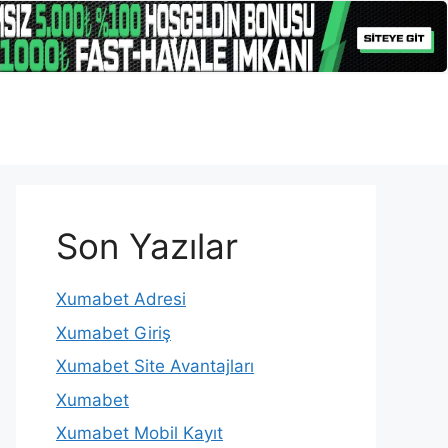
Son Yazılar
Xumabet Adresi
Xumabet Giriş
Xumabet Site Avantajları
Xumabet
Xumabet Mobil Kayıt