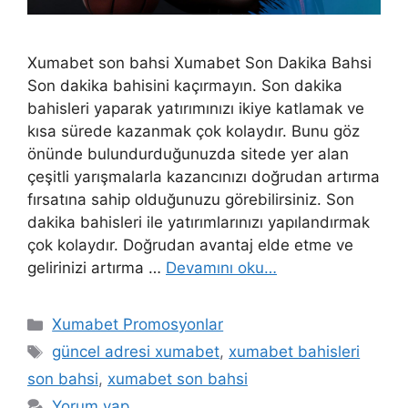
Xumabet son bahsi Xumabet Son Dakika Bahsi
Son dakika bahisini kaçırmayın. Son dakika
bahisleri yaparak yatırımınızı ikiye katlamak ve
kısa sürede kazanmak çok kolaydır. Bunu göz
önünde bulundurduğunuzda sitede yer alan
çeşitli yarışmalarla kazancınızı doğrudan artırma
fırsatına sahip olduğunuzu görebilirsiniz. Son
dakika bahisleri ile yatırımlarınızı yapılandırmak
çok kolaydır. Doğrudan avantaj elde etme ve
gelirinizi artırma …
Devamını oku…
Kategoriler
Xumabet Promosyonlar
Etiketler
güncel adresi xumabet
,
xumabet bahisleri
son bahsi
,
xumabet son bahsi
Yorum yap