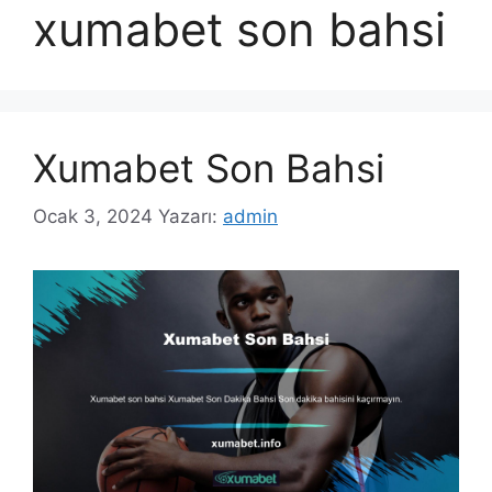
xumabet son bahsi
Xumabet Son Bahsi
Ocak 3, 2024
Yazarı:
admin