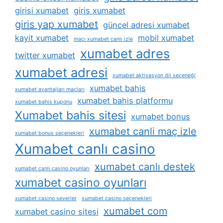
girisi xumabet
giris xumabet
giris yap xumabet
güncel adresi xumabet
kayit xumabet
mobil xumabet
maçı xumabet canlı i̇zle
xumabet adres
twitter xumabet
xumabet adresi
xumabet aktivasyon dil seçeneği
xumabet bahis
xumabet avantajları maçları
xumabet bahis platformu
xumabet bahis kuponu
Xumabet bahis sitesi
xumabet bonus
xumabet canli maç izle
xumabet bonus seçenekleri
Xumabet canlı casino
xumabet canlı destek
xumabet canlı casino oyunları
xumabet casino oyunları
xumabet casino severler
xumabet casino seçenekleri
xumabet com
xumabet casino sitesi