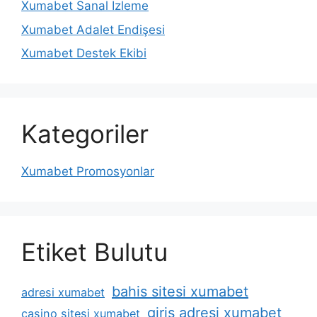
Xumabet Sanal İzleme
Xumabet Adalet Endişesi
Xumabet Destek Ekibi
Kategoriler
Xumabet Promosyonlar
Etiket Bulutu
bahis sitesi xumabet
adresi xumabet
giris adresi xumabet
casino sitesi xumabet