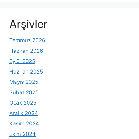
Arşivler
Temmuz 2026
Haziran 2026
Eylül 2025
Haziran 2025
Mayıs 2025
Şubat 2025
Ocak 2025
Aralık 2024
Kasım 2024
Ekim 2024