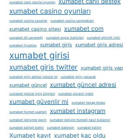
xumabet canlı destek
xumabet canlı casino oyunları
xumabet casino oyunları
xumabet casino severler
xumabet casino seçenekleri
xumabet com
xumabet casino sitesi
xumabet dil seçeneği
xumabet espor bahisleri
xumabet etkinlik linki
xumabet giris
xumabet giris adresi
xumabet fırsatları
xumabet girisi
xumabet giris twitter
xumabet giris yap
xumabet giriş adresi güncel mi
xumabet giriş yaparak
xumabet güncel adresi
xumabet güncel
xumabet güncel giriş bilgileri
xumabet güvenli i̇şlem
xumabet güvenlir mi
xumabet hesap bloke
xumabet instagram
xumabet hizmet saatleri
xumabet i̇letişime geçin
xumabet i̇letişim hizmeti nasıl kullanılır
xumabet kaliteli bahis
xumabet kategori
xumabet katılın
Xumabet kayıt
xumabet kaç oldu