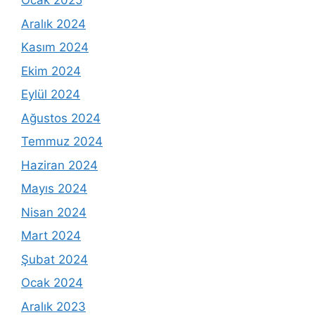
Ocak 2025
Aralık 2024
Kasım 2024
Ekim 2024
Eylül 2024
Ağustos 2024
Temmuz 2024
Haziran 2024
Mayıs 2024
Nisan 2024
Mart 2024
Şubat 2024
Ocak 2024
Aralık 2023