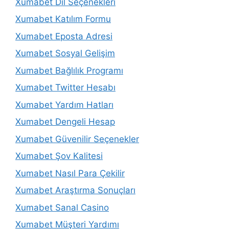
Xumabet Dil Seçenekleri
Xumabet Katılım Formu
Xumabet Eposta Adresi
Xumabet Sosyal Gelişim
Xumabet Bağlılık Programı
Xumabet Twitter Hesabı
Xumabet Yardım Hatları
Xumabet Dengeli Hesap
Xumabet Güvenilir Seçenekler
Xumabet Şov Kalitesi
Xumabet Nasıl Para Çekilir
Xumabet Araştırma Sonuçları
Xumabet Sanal Casino
Xumabet Müşteri Yardımı