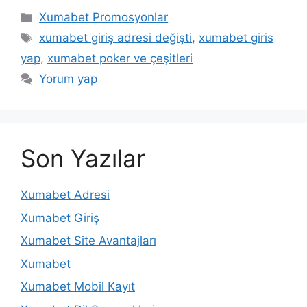
Kategoriler
Xumabet Promosyonlar
Etiketler
xumabet giriş adresi değişti
,
xumabet giris
yap
,
xumabet poker ve çeşitleri
Yorum yap
Son Yazılar
Xumabet Adresi
Xumabet Giriş
Xumabet Site Avantajları
Xumabet
Xumabet Mobil Kayıt