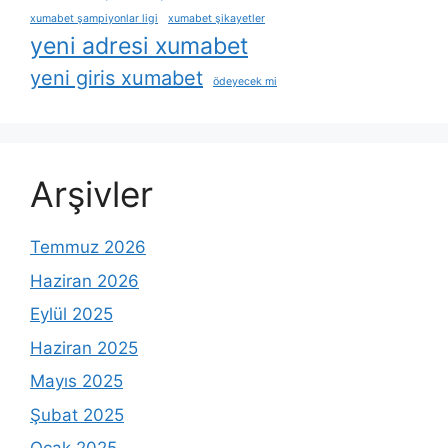
xumabet şampiyonlar ligi
xumabet şikayetler
yeni adresi xumabet
yeni giris xumabet
ödeyecek mi
Arşivler
Temmuz 2026
Haziran 2026
Eylül 2025
Haziran 2025
Mayıs 2025
Şubat 2025