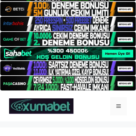
İçeriğe
atla
Menü