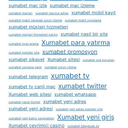
xumabet maç izle
xumabet maç izleme
xumabet mobil kayıt
xumabet maçları
xumabet mevcut adres
xumabet mobil seçenek sorun çözme
xumabet mobil uygulama
xumabet müşteri hizmetleri
xumabet nasil bir site
xumabet müşteri hizmetleri katılın
Xumabet para yatırma
xumabet oyun arama
xumabet promosyon
xumabet popüler site
xumabet sikayet
Xumabet sitesi
xumabet slot koşulları
xumabet sorulara yanıt
xumabet sorun çözme
xumabet tv
xumabet telegram
xumabet twitter
xumabet tv canli maç
Xumabet web sitesi
xumabet whatsapp
xumabet yeni adres
xumabet yasal hizmet
xumabet yeni adresi
xumabet yeni adres popüler site
Xumabet yeni giriş
xumabet yeni bahis seçenekleri
Xumabet çevrimiçi casino
xumabet ödeyecek mi