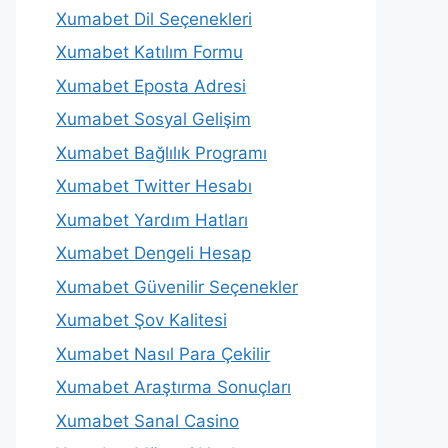
Xumabet Dil Seçenekleri
Xumabet Katılım Formu
Xumabet Eposta Adresi
Xumabet Sosyal Gelişim
Xumabet Bağlılık Programı
Xumabet Twitter Hesabı
Xumabet Yardım Hatları
Xumabet Dengeli Hesap
Xumabet Güvenilir Seçenekler
Xumabet Şov Kalitesi
Xumabet Nasıl Para Çekilir
Xumabet Araştırma Sonuçları
Xumabet Sanal Casino