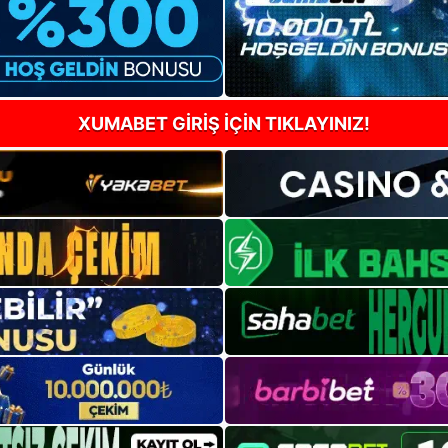
XUMABET GİRİŞ İÇİN TIKLAYINIZ!