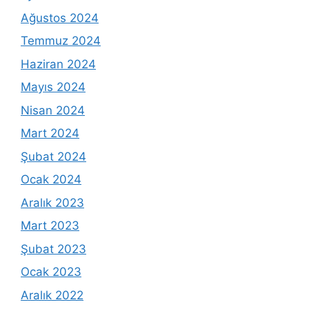
Ağustos 2024
Temmuz 2024
Haziran 2024
Mayıs 2024
Nisan 2024
Mart 2024
Şubat 2024
Ocak 2024
Aralık 2023
Mart 2023
Şubat 2023
Ocak 2023
Aralık 2022