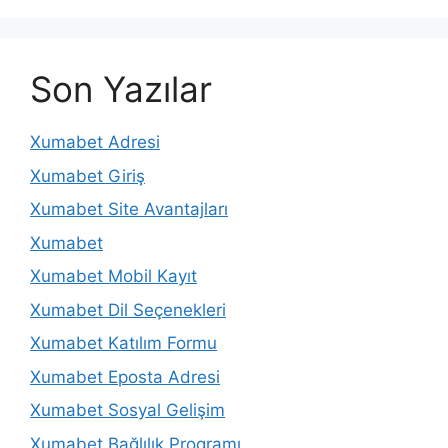
Son Yazılar
Xumabet Adresi
Xumabet Giriş
Xumabet Site Avantajları
Xumabet
Xumabet Mobil Kayıt
Xumabet Dil Seçenekleri
Xumabet Katılım Formu
Xumabet Eposta Adresi
Xumabet Sosyal Gelişim
Xumabet Bağlılık Programı