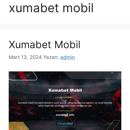
xumabet mobil
Xumabet Mobil
Mart 13, 2024
Yazarı:
admin