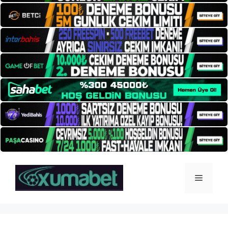
İçeriğe
atla
Menü