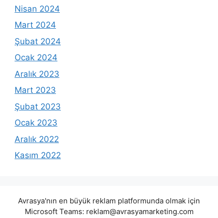
Nisan 2024
Mart 2024
Şubat 2024
Ocak 2024
Aralık 2023
Mart 2023
Şubat 2023
Ocak 2023
Aralık 2022
Kasım 2022
Avrasya'nın en büyük reklam platformunda olmak için
Microsoft Teams:
reklam@avrasyamarketing.com