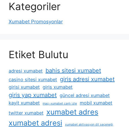
Kategoriler
Xumabet Promosyonlar
Etiket Bulutu
bahis sitesi xumabet
adresi xumabet
giris adresi xumabet
casino sitesi xumabet
girisi xumabet
giris xumabet
giris yap xumabet
güncel adresi xumabet
kayit xumabet
mobil xumabet
maçı xumabet canlı i̇zle
xumabet adres
twitter xumabet
xumabet adresi
xumabet aktivasyon dil seçeneği