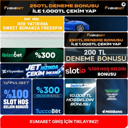
×
XUMABET GİRİŞ İÇİN TIKLAYINIZ!