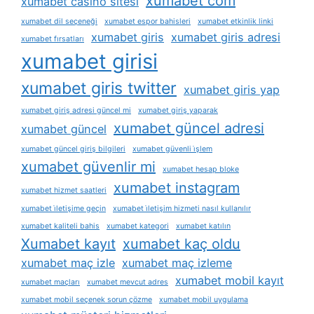
xumabet com
xumabet casino sitesi
xumabet dil seçeneği
xumabet espor bahisleri
xumabet etkinlik linki
xumabet giris
xumabet giris adresi
xumabet fırsatları
xumabet girisi
xumabet giris twitter
xumabet giris yap
xumabet giriş adresi güncel mi
xumabet giriş yaparak
xumabet güncel adresi
xumabet güncel
xumabet güncel giriş bilgileri
xumabet güvenli i̇şlem
xumabet güvenlir mi
xumabet hesap bloke
xumabet instagram
xumabet hizmet saatleri
xumabet i̇letişime geçin
xumabet i̇letişim hizmeti nasıl kullanılır
xumabet kaliteli bahis
xumabet kategori
xumabet katılın
Xumabet kayıt
xumabet kaç oldu
xumabet maç izle
xumabet maç izleme
xumabet mobil kayıt
xumabet maçları
xumabet mevcut adres
xumabet mobil seçenek sorun çözme
xumabet mobil uygulama