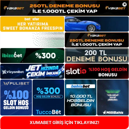
×
XUMABET GİRİŞ İÇİN TIKLAYINIZ!