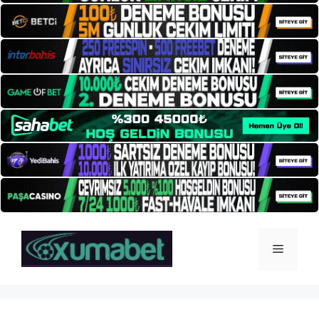
İçeriğe
atla
Menü