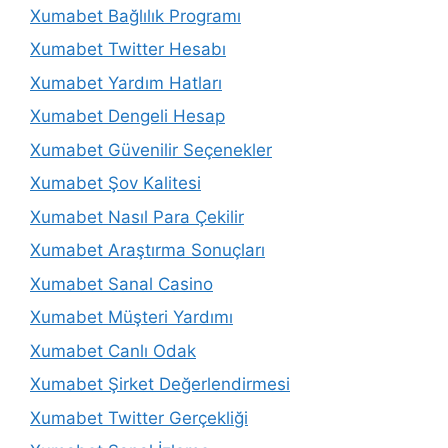
Xumabet Bağlılık Programı
Xumabet Twitter Hesabı
Xumabet Yardım Hatları
Xumabet Dengeli Hesap
Xumabet Güvenilir Seçenekler
Xumabet Şov Kalitesi
Xumabet Nasıl Para Çekilir
Xumabet Araştırma Sonuçları
Xumabet Sanal Casino
Xumabet Müşteri Yardımı
Xumabet Canlı Odak
Xumabet Şirket Değerlendirmesi
Xumabet Twitter Gerçekliği