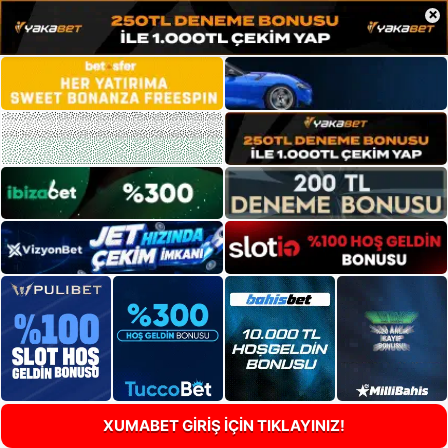
×
XUMABET GİRİŞ İÇİN TIKLAYINIZ!