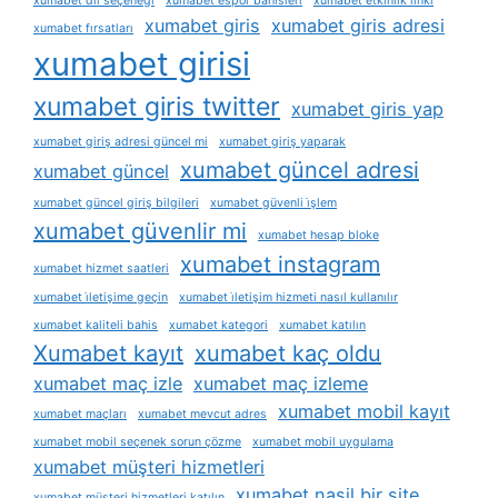
xumabet dil seçeneği
xumabet espor bahisleri
xumabet etkinlik linki
xumabet giris
xumabet giris adresi
xumabet fırsatları
xumabet girisi
xumabet giris twitter
xumabet giris yap
xumabet giriş adresi güncel mi
xumabet giriş yaparak
xumabet güncel adresi
xumabet güncel
xumabet güncel giriş bilgileri
xumabet güvenli i̇şlem
xumabet güvenlir mi
xumabet hesap bloke
xumabet instagram
xumabet hizmet saatleri
xumabet i̇letişime geçin
xumabet i̇letişim hizmeti nasıl kullanılır
xumabet kaliteli bahis
xumabet kategori
xumabet katılın
Xumabet kayıt
xumabet kaç oldu
xumabet maç izle
xumabet maç izleme
xumabet mobil kayıt
xumabet maçları
xumabet mevcut adres
xumabet mobil seçenek sorun çözme
xumabet mobil uygulama
xumabet müşteri hizmetleri
xumabet nasil bir site
xumabet müşteri hizmetleri katılın