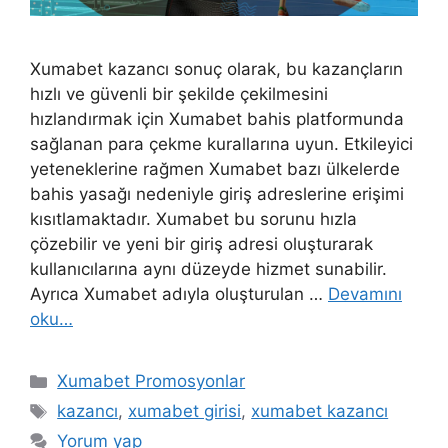
Xumabet kazancı sonuç olarak, bu kazançların
hızlı ve güvenli bir şekilde çekilmesini
hızlandırmak için Xumabet bahis platformunda
sağlanan para çekme kurallarına uyun. Etkileyici
yeteneklerine rağmen Xumabet bazı ülkelerde
bahis yasağı nedeniyle giriş adreslerine erişimi
kısıtlamaktadır. Xumabet bu sorunu hızla
çözebilir ve yeni bir giriş adresi oluşturarak
kullanıcılarına aynı düzeyde hizmet sunabilir.
Ayrıca Xumabet adıyla oluşturulan …
Devamını
oku…
Kategoriler
Xumabet Promosyonlar
Etiketler
kazancı
,
xumabet girisi
,
xumabet kazancı
Yorum yap