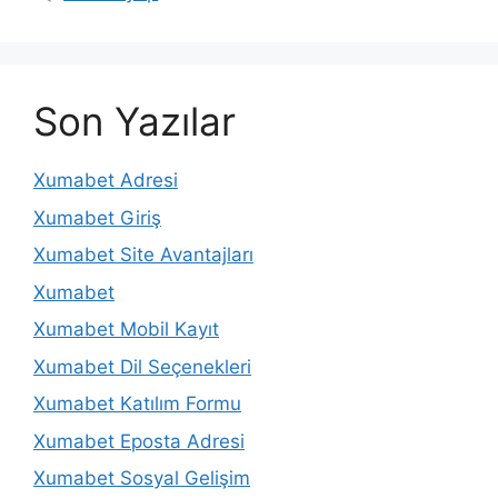
Son Yazılar
Xumabet Adresi
Xumabet Giriş
Xumabet Site Avantajları
Xumabet
Xumabet Mobil Kayıt
Xumabet Dil Seçenekleri
Xumabet Katılım Formu
Xumabet Eposta Adresi
Xumabet Sosyal Gelişim