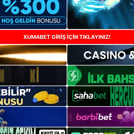
XUMABET GİRİŞ İÇİN TIKLAYINIZ!