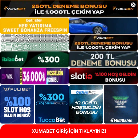
×
XUMABET GİRİŞ İÇİN TIKLAYINIZ!