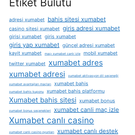
Etiket Bulutu
bahis sitesi xumabet
adresi xumabet
giris adresi xumabet
casino sitesi xumabet
girisi xumabet
giris xumabet
giris yap xumabet
güncel adresi xumabet
kayit xumabet
mobil xumabet
maçı xumabet canlı i̇zle
xumabet adres
twitter xumabet
xumabet adresi
xumabet aktivasyon dil seçeneği
xumabet bahis
xumabet avantajları maçları
xumabet bahis platformu
xumabet bahis kuponu
Xumabet bahis sitesi
xumabet bonus
xumabet canli maç izle
xumabet bonus seçenekleri
Xumabet canlı casino
xumabet canlı destek
xumabet canlı casino oyunları