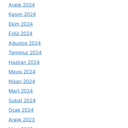
Aralık 2024
Kasım 2024
Ekim 2024
Eylül 2024
Ağustos 2024
Temmuz 2024
Haziran 2024
Mayıs 2024
Nisan 2024
Mart 2024
Şubat 2024
Ocak 2024
Aralık 2023