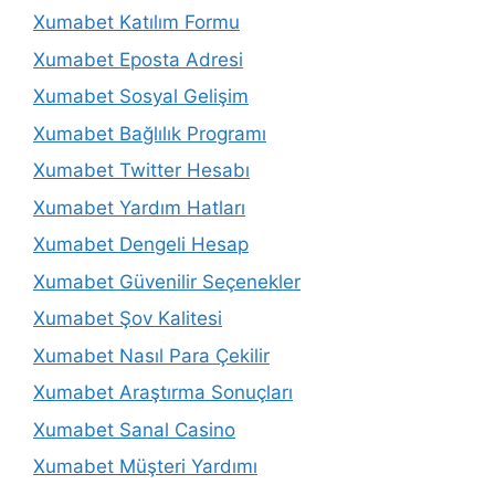
Xumabet Katılım Formu
Xumabet Eposta Adresi
Xumabet Sosyal Gelişim
Xumabet Bağlılık Programı
Xumabet Twitter Hesabı
Xumabet Yardım Hatları
Xumabet Dengeli Hesap
Xumabet Güvenilir Seçenekler
Xumabet Şov Kalitesi
Xumabet Nasıl Para Çekilir
Xumabet Araştırma Sonuçları
Xumabet Sanal Casino
Xumabet Müşteri Yardımı