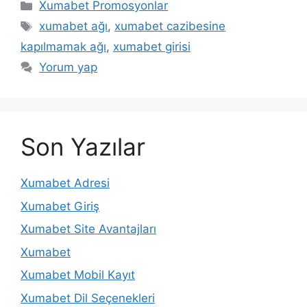
Kategoriler
Xumabet Promosyonlar
Etiketler
xumabet ağı
,
xumabet cazibesine
kapılmamak ağı
,
xumabet girisi
Yorum yap
Son Yazılar
Xumabet Adresi
Xumabet Giriş
Xumabet Site Avantajları
Xumabet
Xumabet Mobil Kayıt
Xumabet Dil Seçenekleri