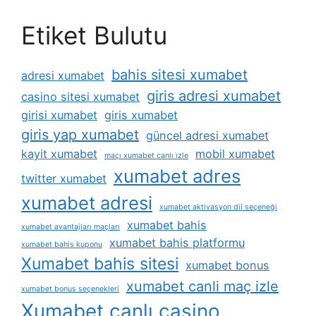
Etiket Bulutu
bahis sitesi xumabet
adresi xumabet
giris adresi xumabet
casino sitesi xumabet
girisi xumabet
giris xumabet
giris yap xumabet
güncel adresi xumabet
kayit xumabet
mobil xumabet
maçı xumabet canlı i̇zle
xumabet adres
twitter xumabet
xumabet adresi
xumabet aktivasyon dil seçeneği
xumabet bahis
xumabet avantajları maçları
xumabet bahis platformu
xumabet bahis kuponu
Xumabet bahis sitesi
xumabet bonus
xumabet canli maç izle
xumabet bonus seçenekleri
Xumabet canlı casino