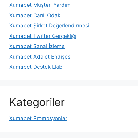
Xumabet Müşteri Yardımı
Xumabet Canlı Odak
Xumabet Şirket Değerlendirmesi
Xumabet Twitter Gerçekliği
Xumabet Sanal İzleme
Xumabet Adalet Endişesi
Xumabet Destek Ekibi
Kategoriler
Xumabet Promosyonlar