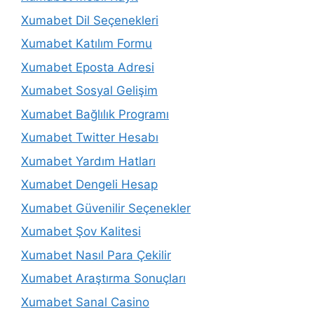
Xumabet Dil Seçenekleri
Xumabet Katılım Formu
Xumabet Eposta Adresi
Xumabet Sosyal Gelişim
Xumabet Bağlılık Programı
Xumabet Twitter Hesabı
Xumabet Yardım Hatları
Xumabet Dengeli Hesap
Xumabet Güvenilir Seçenekler
Xumabet Şov Kalitesi
Xumabet Nasıl Para Çekilir
Xumabet Araştırma Sonuçları
Xumabet Sanal Casino