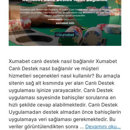
Xumabet canlı destek nasıl bağlanılır Xumabet
Canlı Destek nasıl bağlanılır ve müşteri
hizmetleri seçenekleri nasıl kullanılır? Bu amaçla
sitenin sağ alt kısmında yer alan Canlı Destek
uygulaması işinize yarayacaktır. Canlı Destek
uygulaması sayesinde bahisçiler sorularına en
hızlı şekilde cevap alabilmektedir. Canlı Destek
Uygulamadan destek almadan önce bahisçilerin
uygulamaya veri sağlaması gerekmektedir. Bu
veriler görüntülendikten sonra …
Devamını oku…