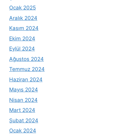
Ocak 2025
Aralık 2024
Kasım 2024
Ekim 2024
Eylül 2024
Ağustos 2024
Temmuz 2024
Haziran 2024
Mayıs 2024
Nisan 2024
Mart 2024
Şubat 2024
Ocak 2024