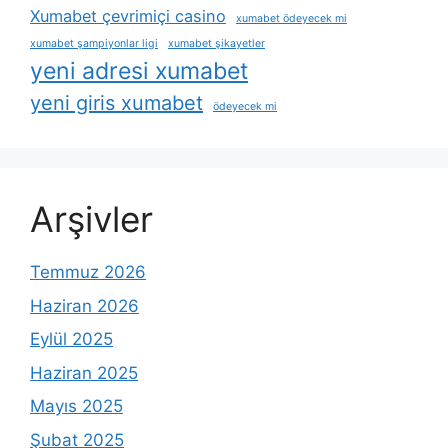
Xumabet çevrimiçi casino
xumabet ödeyecek mi
xumabet şampiyonlar ligi
xumabet şikayetler
yeni adresi xumabet
yeni giris xumabet
ödeyecek mi
Arşivler
Temmuz 2026
Haziran 2026
Eylül 2025
Haziran 2025
Mayıs 2025
Şubat 2025