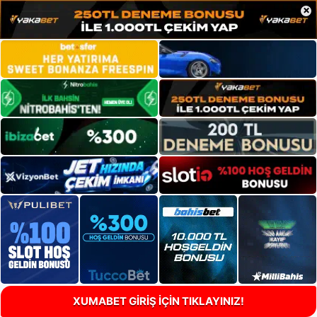
×
XUMABET GİRİŞ İÇİN TIKLAYINIZ!