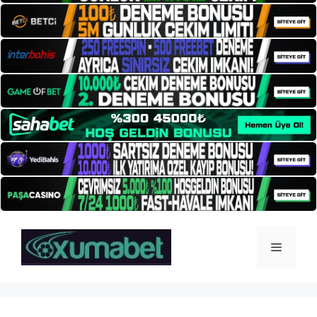
İçeriğe
atla
Menü