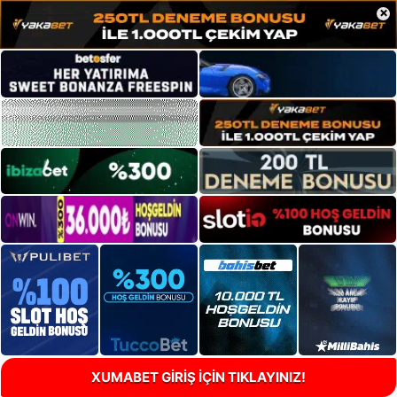
×
XUMABET GİRİŞ İÇİN TIKLAYINIZ!