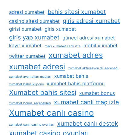
bahis sitesi xumabet
adresi xumabet
giris adresi xumabet
casino sitesi xumabet
girisi xumabet
giris xumabet
giris yap xumabet
güncel adresi xumabet
kayit xumabet
mobil xumabet
maçı xumabet canlı i̇zle
xumabet adres
twitter xumabet
xumabet adresi
xumabet aktivasyon dil seçeneği
xumabet bahis
xumabet avantajları maçları
xumabet bahis platformu
xumabet bahis kuponu
Xumabet bahis sitesi
xumabet bonus
xumabet canli maç izle
xumabet bonus seçenekleri
Xumabet canlı casino
xumabet canlı destek
xumabet canlı casino oyunları
xumabet casino oyunları