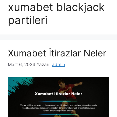
xumabet blackjack
partileri
Xumabet İtirazlar Neler
Mart 6, 2024
Yazarı:
admin