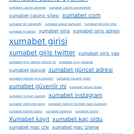
xumabet casino severler
xumabet casino seçenekleri
xumabet com
xumabet casino sitesi
xumabet dil seçeneği
xumabet espor bahisleri
xumabet etkinlik linki
xumabet giris
xumabet giris adresi
xumabet fırsatları
xumabet girisi
xumabet giris twitter
xumabet giris yap
xumabet giriş adresi güncel mi
xumabet giriş yaparak
xumabet güncel adresi
xumabet güncel
xumabet güncel giriş bilgileri
xumabet güvenli i̇şlem
xumabet güvenlir mi
xumabet hesap bloke
xumabet instagram
xumabet hizmet saatleri
xumabet i̇letişime geçin
xumabet i̇letişim hizmeti nasıl kullanılır
xumabet kaliteli bahis
xumabet kategori
xumabet katılın
Xumabet kayıt
xumabet kaç oldu
xumabet maç izle
xumabet maç izleme