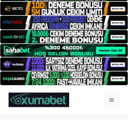
İçeriğe
atla
Menü