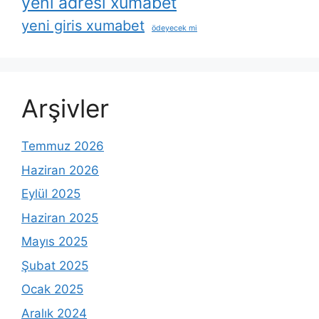
yeni adresi xumabet
yeni giris xumabet
ödeyecek mi
Arşivler
Temmuz 2026
Haziran 2026
Eylül 2025
Haziran 2025
Mayıs 2025
Şubat 2025
Ocak 2025
Aralık 2024