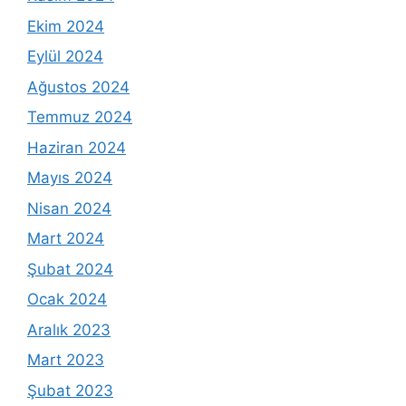
Ekim 2024
Eylül 2024
Ağustos 2024
Temmuz 2024
Haziran 2024
Mayıs 2024
Nisan 2024
Mart 2024
Şubat 2024
Ocak 2024
Aralık 2023
Mart 2023
Şubat 2023