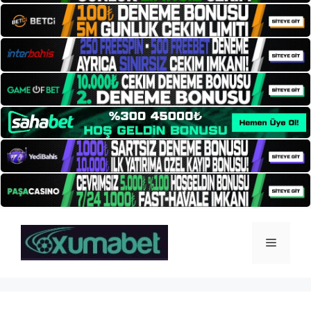
İçeriğe
atla
Menü