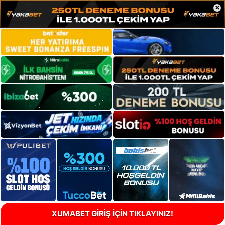
×
XUMABET GİRİŞ İÇİN TIKLAYINIZ!