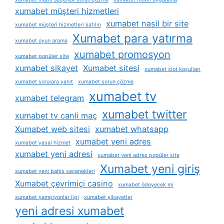
xumabet müşteri hizmetleri
xumabet nasil bir site
xumabet müşteri hizmetleri katılın
Xumabet para yatırma
xumabet oyun arama
xumabet promosyon
xumabet popüler site
xumabet sikayet
Xumabet sitesi
xumabet slot koşulları
xumabet sorulara yanıt
xumabet sorun çözme
xumabet tv
xumabet telegram
xumabet twitter
xumabet tv canli maç
Xumabet web sitesi
xumabet whatsapp
xumabet yeni adres
xumabet yasal hizmet
xumabet yeni adresi
xumabet yeni adres popüler site
Xumabet yeni giriş
xumabet yeni bahis seçenekleri
Xumabet çevrimiçi casino
xumabet ödeyecek mi
xumabet şampiyonlar ligi
xumabet şikayetler
yeni adresi xumabet