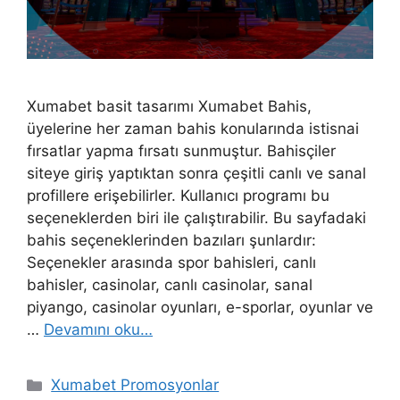
Xumabet basit tasarımı Xumabet Bahis,
üyelerine her zaman bahis konularında istisnai
fırsatlar yapma fırsatı sunmuştur. Bahisçiler
siteye giriş yaptıktan sonra çeşitli canlı ve sanal
profillere erişebilirler. Kullanıcı programı bu
seçeneklerden biri ile çalıştırabilir. Bu sayfadaki
bahis seçeneklerinden bazıları şunlardır:
Seçenekler arasında spor bahisleri, canlı
bahisler, casinolar, canlı casinolar, sanal
piyango, casinolar oyunları, e-sporlar, oyunlar ve
…
Devamını oku…
Kategoriler
Xumabet Promosyonlar