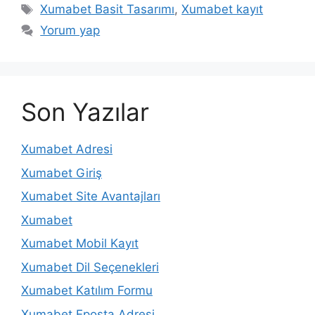
Etiketler
Xumabet Basit Tasarımı
,
Xumabet kayıt
Yorum yap
Son Yazılar
Xumabet Adresi
Xumabet Giriş
Xumabet Site Avantajları
Xumabet
Xumabet Mobil Kayıt
Xumabet Dil Seçenekleri
Xumabet Katılım Formu
Xumabet Eposta Adresi