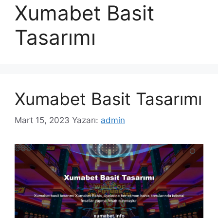
Xumabet Basit
Tasarımı
Xumabet Basit Tasarımı
Mart 15, 2023
Yazarı:
admin