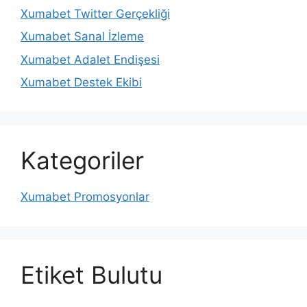
Xumabet Twitter Gerçekliği
Xumabet Sanal İzleme
Xumabet Adalet Endişesi
Xumabet Destek Ekibi
Kategoriler
Xumabet Promosyonlar
Etiket Bulutu