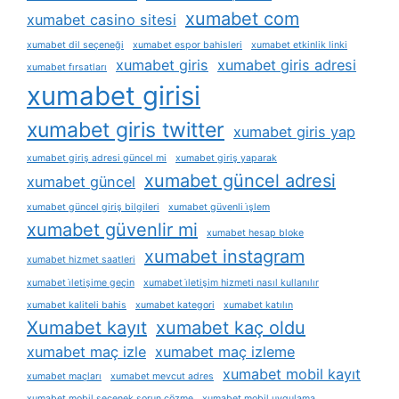
xumabet com
xumabet casino sitesi
xumabet dil seçeneği
xumabet espor bahisleri
xumabet etkinlik linki
xumabet giris
xumabet giris adresi
xumabet fırsatları
xumabet girisi
xumabet giris twitter
xumabet giris yap
xumabet giriş adresi güncel mi
xumabet giriş yaparak
xumabet güncel adresi
xumabet güncel
xumabet güncel giriş bilgileri
xumabet güvenli i̇şlem
xumabet güvenlir mi
xumabet hesap bloke
xumabet instagram
xumabet hizmet saatleri
xumabet i̇letişime geçin
xumabet i̇letişim hizmeti nasıl kullanılır
xumabet kaliteli bahis
xumabet kategori
xumabet katılın
Xumabet kayıt
xumabet kaç oldu
xumabet maç izle
xumabet maç izleme
xumabet mobil kayıt
xumabet maçları
xumabet mevcut adres
xumabet mobil seçenek sorun çözme
xumabet mobil uygulama