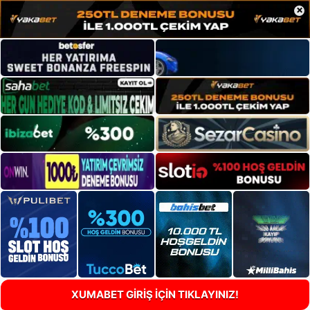
×
XUMABET GİRİŞ İÇİN TIKLAYINIZ!