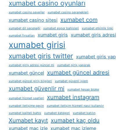
xumabet casino oyunları
xumabet casino severler
xumabet casino seçenekleri
xumabet com
xumabet casino sitesi
xumabet dil seçeneği
xumabet espor bahisleri
xumabet etkinlik linki
xumabet giris
xumabet giris adresi
xumabet fırsatları
xumabet girisi
xumabet giris twitter
xumabet giris yap
xumabet giriş adresi güncel mi
xumabet giriş yaparak
xumabet güncel adresi
xumabet güncel
xumabet güncel giriş bilgileri
xumabet güvenli i̇şlem
xumabet güvenlir mi
xumabet hesap bloke
xumabet instagram
xumabet hizmet saatleri
xumabet i̇letişime geçin
xumabet i̇letişim hizmeti nasıl kullanılır
xumabet kaliteli bahis
xumabet kategori
xumabet katılın
Xumabet kayıt
xumabet kaç oldu
xumabet maç izle
xumabet maç izleme