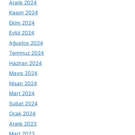
Aralık 2024
Kasım 2024
Ekim 2024
Eylül 2024
Ağustos 2024
Temmuz 2024
Haziran 2024
Mayıs 2024
Nisan 2024
Mart 2024
Şubat 2024
Ocak 2024
Aralık 2023
Mart 2023