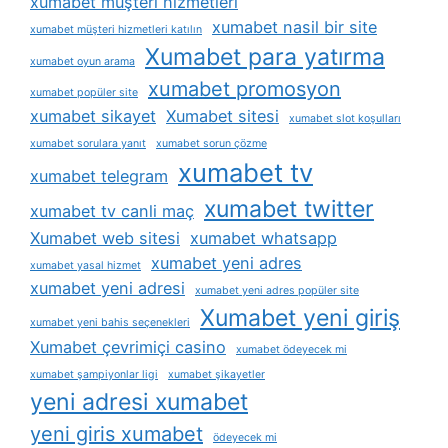
xumabet müşteri hizmetleri
xumabet nasil bir site
xumabet müşteri hizmetleri katılın
Xumabet para yatırma
xumabet oyun arama
xumabet promosyon
xumabet popüler site
xumabet sikayet
Xumabet sitesi
xumabet slot koşulları
xumabet sorulara yanıt
xumabet sorun çözme
xumabet tv
xumabet telegram
xumabet twitter
xumabet tv canli maç
Xumabet web sitesi
xumabet whatsapp
xumabet yeni adres
xumabet yasal hizmet
xumabet yeni adresi
xumabet yeni adres popüler site
Xumabet yeni giriş
xumabet yeni bahis seçenekleri
Xumabet çevrimiçi casino
xumabet ödeyecek mi
xumabet şampiyonlar ligi
xumabet şikayetler
yeni adresi xumabet
yeni giris xumabet
ödeyecek mi