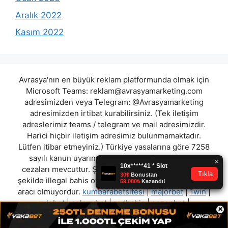
Aralık 2022
Kasım 2022
Avrasya'nın en büyük reklam platformunda olmak için
Microsoft Teams:
reklam@avrasyamarketing.com
adresimizden veya Telegram: @Avrasyamarketing
adresimizden irtibat kurabilirsiniz. (Tek iletişim
adreslerimiz teams / telegram ve mail adresimizdir.
Harici hiçbir iletişim adresimiz bulunmamaktadır.
Lütfen itibar etmeyiniz.) Türkiye yasalarına göre 7258
sayılı kanun uyarınca yasa dışı bahis oynamanın
cezaları mevcuttur. Şu an bulunduğunuz site hiç bir
şekilde illegal bahis oyunları oynatmıyor ve oynamaya
aracı olmuyordur.
kumbarabetsitesi
|
majorbet
|
1win
|
rulobet
|
colonybet
|
redbahis
|
sezonbet
|
×
betvolegirisyap