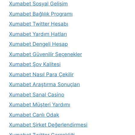
Xumabet Sosyal Gelişim
Xumabet Bağlılık Programı
Xumabet Twitter Hesabı
Xumabet Yardım Hatları
Xumabet Dengeli Hesap
Xumabet Güvenilir Seçenekler
Xumabet Şov Kalitesi
Xumabet Nasıl Para Çekilir
Xumabet Araştırma Sonuçları
Xumabet Sanal Casino
Xumabet Müşteri Yardımı
Xumabet Canlı Odak
Xumabet Şirket Değerlendirmesi
Xumabet Twitter Gerçekliği