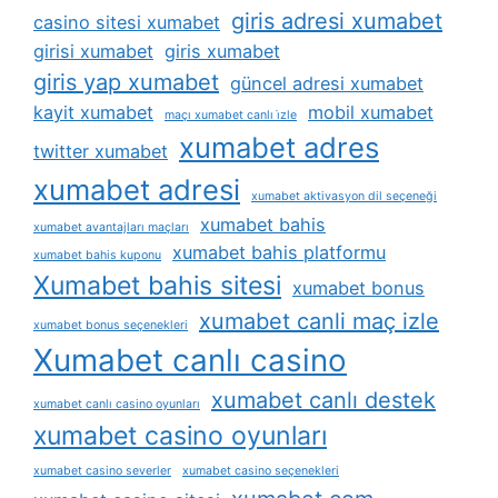
giris adresi xumabet
casino sitesi xumabet
girisi xumabet
giris xumabet
giris yap xumabet
güncel adresi xumabet
kayit xumabet
mobil xumabet
maçı xumabet canlı i̇zle
xumabet adres
twitter xumabet
xumabet adresi
xumabet aktivasyon dil seçeneği
xumabet bahis
xumabet avantajları maçları
xumabet bahis platformu
xumabet bahis kuponu
Xumabet bahis sitesi
xumabet bonus
xumabet canli maç izle
xumabet bonus seçenekleri
Xumabet canlı casino
xumabet canlı destek
xumabet canlı casino oyunları
xumabet casino oyunları
xumabet casino severler
xumabet casino seçenekleri