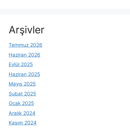
Arşivler
Temmuz 2026
Haziran 2026
Eylül 2025
Haziran 2025
Mayıs 2025
Şubat 2025
Ocak 2025
Aralık 2024
Kasım 2024