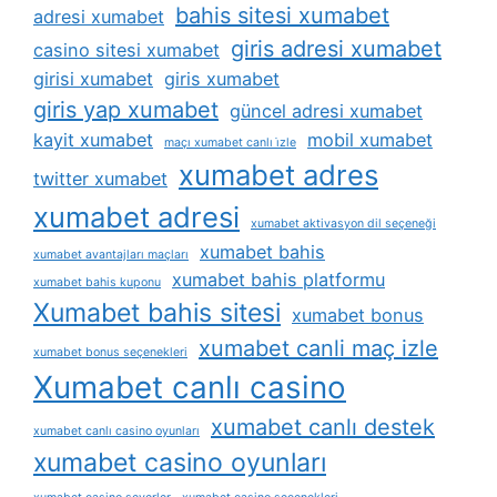
bahis sitesi xumabet
adresi xumabet
giris adresi xumabet
casino sitesi xumabet
girisi xumabet
giris xumabet
giris yap xumabet
güncel adresi xumabet
kayit xumabet
mobil xumabet
maçı xumabet canlı i̇zle
xumabet adres
twitter xumabet
xumabet adresi
xumabet aktivasyon dil seçeneği
xumabet bahis
xumabet avantajları maçları
xumabet bahis platformu
xumabet bahis kuponu
Xumabet bahis sitesi
xumabet bonus
xumabet canli maç izle
xumabet bonus seçenekleri
Xumabet canlı casino
xumabet canlı destek
xumabet canlı casino oyunları
xumabet casino oyunları