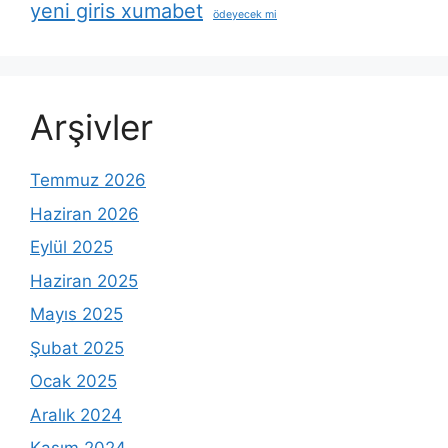
yeni giris xumabet
ödeyecek mi
Arşivler
Temmuz 2026
Haziran 2026
Eylül 2025
Haziran 2025
Mayıs 2025
Şubat 2025
Ocak 2025
Aralık 2024