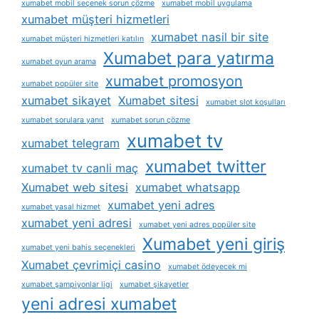
xumabet mobil seçenek sorun çözme
xumabet mobil uygulama
xumabet müşteri hizmetleri
xumabet nasil bir site
xumabet müşteri hizmetleri katılın
Xumabet para yatırma
xumabet oyun arama
xumabet promosyon
xumabet popüler site
xumabet sikayet
Xumabet sitesi
xumabet slot koşulları
xumabet sorulara yanıt
xumabet sorun çözme
xumabet tv
xumabet telegram
xumabet twitter
xumabet tv canli maç
Xumabet web sitesi
xumabet whatsapp
xumabet yeni adres
xumabet yasal hizmet
xumabet yeni adresi
xumabet yeni adres popüler site
Xumabet yeni giriş
xumabet yeni bahis seçenekleri
Xumabet çevrimiçi casino
xumabet ödeyecek mi
xumabet şampiyonlar ligi
xumabet şikayetler
yeni adresi xumabet