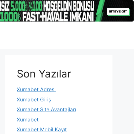
Son Yazılar
Xumabet Adresi
Xumabet Giriş
Xumabet Site Avantajları
Xumabet
Xumabet Mobil Kayıt