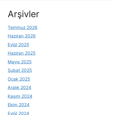
Arşivler
Temmuz 2026
Haziran 2026
Eylül 2025
Haziran 2025
Mayıs 2025
Şubat 2025
Ocak 2025
Aralık 2024
Kasım 2024
Ekim 2024
Eylül 2024