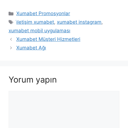
Kategoriler
Xumabet Promosyonlar
Etiketler
i̇letişim xumabet
,
xumabet instagram
,
xumabet mobil uygulaması
Xumabet Müşteri Hizmetleri
Xumabet Ağı
Yorum yapın
Yorum