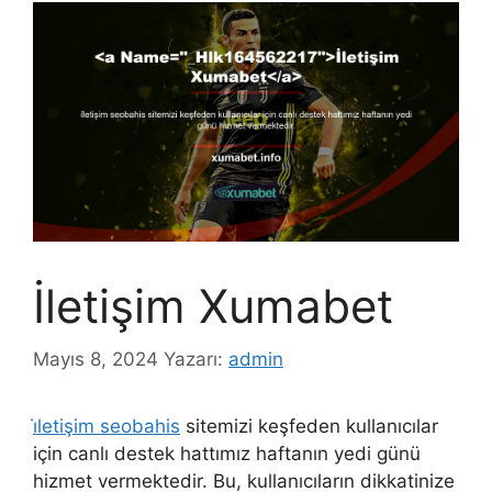
İletişim Xumabet
Mayıs 8, 2024
Yazarı:
admin
i̇letişim seobahis
sitemizi keşfeden kullanıcılar
için canlı destek hattımız haftanın yedi günü
hizmet vermektedir. Bu, kullanıcıların dikkatinize