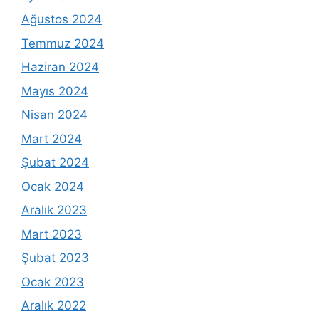
Ağustos 2024
Temmuz 2024
Haziran 2024
Mayıs 2024
Nisan 2024
Mart 2024
Şubat 2024
Ocak 2024
Aralık 2023
Mart 2023
Şubat 2023
Ocak 2023
Aralık 2022