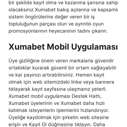
bir şekilde kayıt olma ve kazanma şansına sahip
olacaksınız.Xumabet bakış açılarına ve kapsamlı
sistem öngörülerine değer veren bir iş
topluluğunun parçası olun ve ayrıntılı oyun
promosyonlarının heyecanının tadını çıkarın.
Xumabet Mobil Uygulaması
Üye gizliliğine önem veren markalarla güvenilir
ortaklıklar kurarak güvenli bir ortam sağlayabilir
ve kar payınızı artırabilirsiniz. Hemen kayıt
olmak için web sitemizdeki linke veya bannera
tıklayarak kayıt sayfasına ulaşmanız yeterli.
Xumabet mobil uygulaması
Destek Hattı,
Xumabet üyelerinin ve Xumabet daha hızlı
katılmak isteyenlerin işlemlerini hızlandırıyor.
Üyeliğe kaydolmak için şirketin web sitesine
erişin ve Kayıt Ol düğmesine tıklayın. Daha